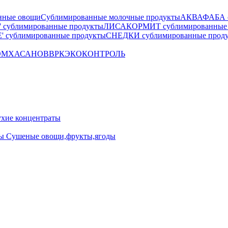
нные овощи
Сублимированные молочные продукты
АКВАФАБА су
сублимированные продукты
ЛИСАКОРМИТ сублимированные 
 сублимированные продукты
СНЕДКИ сублимированные прод
OM
ХАСАНОВ
ВРК
ЭКОКОНТРОЛЬ
ие концентраты
ны
Сушеные овощи,фрукты,ягоды