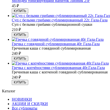
Молодец тонизирующий напиток Лионик 25г
45
₽
КУПИТЬ
Суп с белыми грибами сублимированный 22г. Гала-Гала
Суп с белыми грибами сублимационной сушки
210
₽
КУПИТЬ
Гречка с говядиной сублимированная 40г Гала-Гала
Гречневая каша с говядиной сублимированная
240
₽
КУПИТЬ
Гречка с копчёностями сублимированная 40г.Гала-Гала
Гречневая каша с копченой говядиной сублимированная
240
₽
КУПИТЬ
Каталог
НОВИНКИ
АКЦИИ И СКИДКИ
Все сублиматы