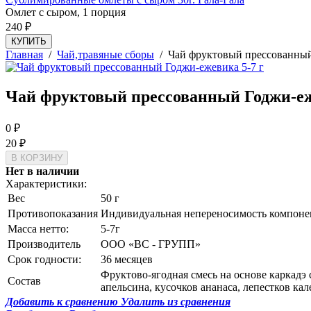
Омлет с сыром, 1 порция
240
₽
КУПИТЬ
Главная
/
Чай,травяные сборы
/
Чай фруктовый прессованный
Чай фруктовый прессованный Годжи-еж
0
₽
20
₽
Нет в наличии
Характеристики:
Вес
50 г
Противопоказания
Индивидуальная непереносимость компоне
Масса нетто:
5-7г
Производитель
ООО «ВС - ГРУПП»
Срок годности:
36 месяцев
Фруктово-ягодная смесь на основе каркадэ
Состав
апельсина, кусочков ананаса, лепестков ка
Добавить к сравнению
Удалить из сравнения