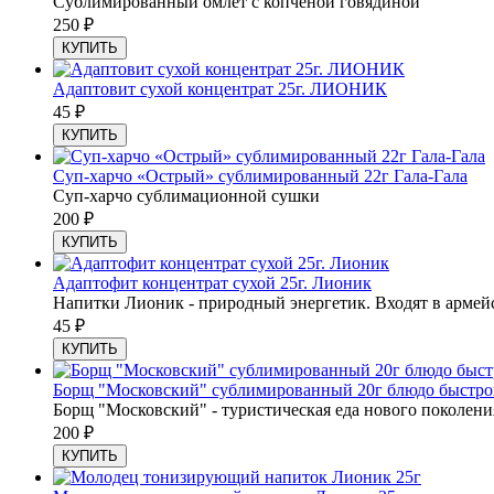
Сублимированный омлет с копченой говядиной
250
₽
КУПИТЬ
Адаптовит сухой концентрат 25г. ЛИОНИК
45
₽
КУПИТЬ
Суп-харчо «Острый» сублимированный 22г Гала-Гала
Суп-харчо сублимационной сушки
200
₽
КУПИТЬ
Адаптофит концентрат сухой 25г. Лионик
Напитки Лионик - природный энергетик. Входят в армей
45
₽
КУПИТЬ
Борщ "Московский" сублимированный 20г блюдо быстрого
Борщ "Московский" - туристическая еда нового поколени
200
₽
КУПИТЬ