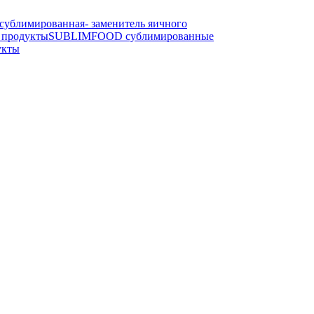
блимированная- заменитель яичного
продукты
SUBLIMFOOD сублимированные
укты