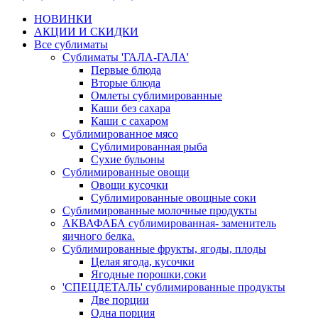
НОВИНКИ
АКЦИИ И СКИДКИ
Все сублиматы
Сублиматы 'ГАЛА-ГАЛА'
Первые блюда
Вторые блюда
Омлеты сублимированные
Каши без сахара
Каши с сахаром
Сублимированное мясо
Сублимированная рыба
Сухие бульоны
Сублимированные овощи
Овощи кусочки
Сублимированные овощные соки
Сублимированные молочные продукты
АКВАФАБА сублимированная- заменитель
яичного белка.
Сублимированные фрукты, ягоды, плоды
Целая ягода, кусочки
Ягодные порошки,соки
'СПЕЦДЕТАЛЬ' сублимированные продукты
Две порции
Одна порция