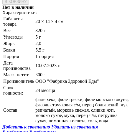
Нет в наличии
Характеристики:
Габариты
20 × 14 × 4 см
товара
Вес
320 г
Углеводы
5 г.
Жиры
2,0 г
Белки
5,5 г
Порция
1 порция
Дата
10.07.2023 г.
производства
Масса нетто:
300г
Производитель
ООО "Фабрика Здоровой Еды"
Срок
24 месяца
годности:
филе хека, филе трески, филе морского окуня,
фасоль стручковая с/м, перец болгарский, лук
Состав
репчатый, морковь свежая, сливки ж/п,
молоко сухое, мука, перец ч/м, петрушка
сухая, лимонная кислота, соль, вода.
Добавить к сравнению
Удалить из сравнения