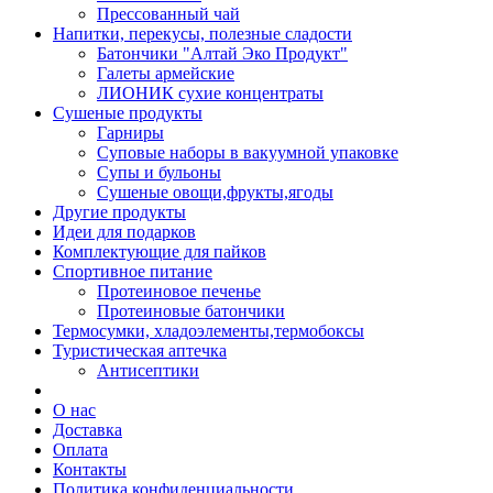
Прессованный чай
Напитки, перекусы, полезные сладости
Батончики "Алтай Эко Продукт"
Галеты армейские
ЛИОНИК сухие концентраты
Сушеные продукты
Гарниры
Суповые наборы в вакуумной упаковке
Супы и бульоны
Сушеные овощи,фрукты,ягоды
Другие продукты
Идеи для подарков
Комплектующие для пайков
Спортивное питание
Протеиновое печенье
Протеиновые батончики
Термосумки, хладоэлементы,термобоксы
Туристическая аптечка
Антисептики
О нас
Доставка
Оплата
Контакты
Политика конфиденциальности