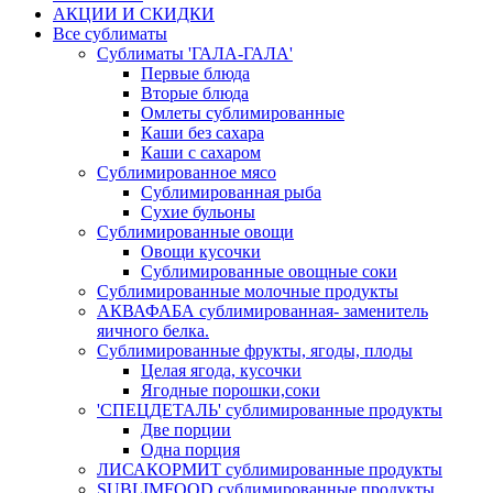
АКЦИИ И СКИДКИ
Все сублиматы
Сублиматы 'ГАЛА-ГАЛА'
Первые блюда
Вторые блюда
Омлеты сублимированные
Каши без сахара
Каши с сахаром
Сублимированное мясо
Сублимированная рыба
Сухие бульоны
Сублимированные овощи
Овощи кусочки
Сублимированные овощные соки
Сублимированные молочные продукты
АКВАФАБА сублимированная- заменитель
яичного белка.
Сублимированные фрукты, ягоды, плоды
Целая ягода, кусочки
Ягодные порошки,соки
'СПЕЦДЕТАЛЬ' сублимированные продукты
Две порции
Одна порция
ЛИСАКОРМИТ сублимированные продукты
SUBLIMFOOD сублимированные продукты