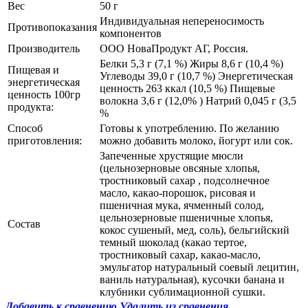
Вес
50 г
Индивидуальная непереносимость
Противопоказания
компонентов
Производитель
ООО НоваПродукт АГ, Россия.
Белки 5,3 г (7,1 %) Жиры 8,6 г (10,4 %)
Пищевая и
Углеводы 39,0 г (10,7 %) Энергетическая
энергетическая
ценность 263 ккал (10,5 %) Пищевые
ценность 100гр
волокна 3,6 г (12,0% ) Натрий 0,045 г (3,5
продукта:
%
Способ
Готовы к употреблению. По желанию
приготовления:
можно добавить молоко, йогурт или сок.
Запеченные хрустящие мюсли
(цельнозерновые овсяные хлопья,
тростниковый сахар , подсолнечное
масло, какао-порошок, рисовая и
пшеничная мука, ячменный солод,
цельнозерновые пшеничные хлопья,
Состав
кокос сушеный, мед, соль), бельгийский
темный шоколад (какао тертое,
тростниковый сахар, какао-масло,
эмульгатор натуральный соевый лецитин,
ваниль натуральная), кусочки банана и
клубники сублимационной сушки.
Добавить к сравнению
Удалить из сравнения