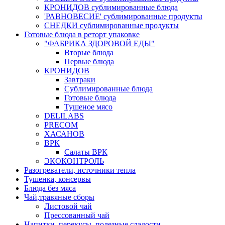
КРОНИДОВ сублимированные блюда
'РАВНОВЕСИЕ' сублимированные продукты
СНЕДКИ сублимированные продукты
Готовые блюда в реторт упаковке
"ФАБРИКА ЗДОРОВОЙ ЕДЫ"
Вторые блюда
Первые блюда
КРОНИДОВ
Завтраки
Сублимированные блюда
Готовые блюда
Тушеное мясо
DELILABS
PRECOM
ХАСАНОВ
ВРК
Салаты ВРК
ЭКОКОНТРОЛЬ
Разогреватели, источники тепла
Тушенка, консервы
Блюда без мяса
Чай,травяные сборы
Листовой чай
Прессованный чай
Напитки, перекусы, полезные сладости