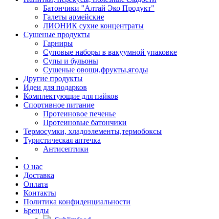
Батончики "Алтай Эко Продукт"
Галеты армейские
ЛИОНИК сухие концентраты
Сушеные продукты
Гарниры
Суповые наборы в вакуумной упаковке
Супы и бульоны
Сушеные овощи,фрукты,ягоды
Другие продукты
Идеи для подарков
Комплектующие для пайков
Спортивное питание
Протеиновое печенье
Протеиновые батончики
Термосумки, хладоэлементы,термобоксы
Туристическая аптечка
Антисептики
О нас
Доставка
Оплата
Контакты
Политика конфиденциальности
Бренды