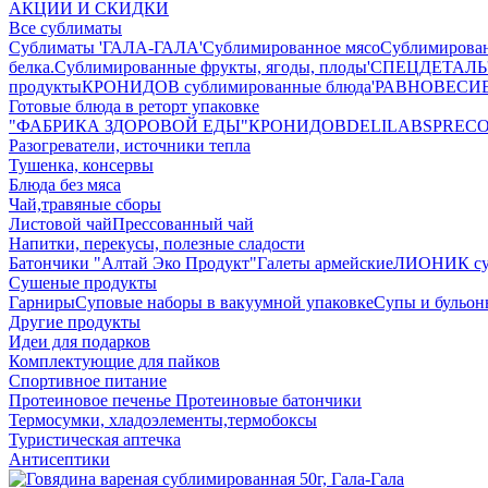
АКЦИИ И СКИДКИ
Все сублиматы
Сублиматы 'ГАЛА-ГАЛА'
Сублимированное мясо
Сублимирова
белка.
Сублимированные фрукты, ягоды, плоды
'СПЕЦДЕТАЛЬ' 
продукты
КРОНИДОВ сублимированные блюда
'РАВНОВЕСИЕ'
Готовые блюда в реторт упаковке
"ФАБРИКА ЗДОРОВОЙ ЕДЫ"
КРОНИДОВ
DELILABS
PREC
Разогреватели, источники тепла
Тушенка, консервы
Блюда без мяса
Чай,травяные сборы
Листовой чай
Прессованный чай
Напитки, перекусы, полезные сладости
Батончики "Алтай Эко Продукт"
Галеты армейские
ЛИОНИК сух
Сушеные продукты
Гарниры
Суповые наборы в вакуумной упаковке
Супы и бульо
Другие продукты
Идеи для подарков
Комплектующие для пайков
Спортивное питание
Протеиновое печенье
Протеиновые батончики
Термосумки, хладоэлементы,термобоксы
Туристическая аптечка
Антисептики