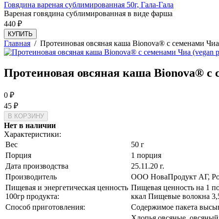
Говядина вареная сублимированная 50г, Гала-Гала
Вареная говядина сублимированная в виде фарша
440
₽
КУПИТЬ
Главная
/
Протеиновая овсяная каша Bionova® с семенами Чиа (
Протеиновая овсяная каша Bionova® с се
0
₽
45
₽
Нет в наличии
Характеристики:
Вес
50 г
Порция
1 порция
Дата производства
25.11.20 г.
Производитель
ООО НоваПродукт АГ, Ро
Пищевая и энергетическая ценность
Пищевая ценность на 1 по
100гр продукта:
ккал Пищевые волокна 3,5 
Способ приготовления:
Содержимое пакета высыпа
Хлопья овсяные, овсяный 