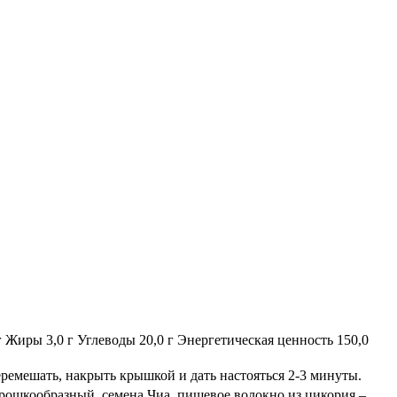
 Жиры 3,0 г Углеводы 20,0 г Энергетическая ценность 150,0
еремешать, накрыть крышкой и дать настояться 2-3 минуты.
орошкообразный, семена Чиа, пищевое волокно из цикория –