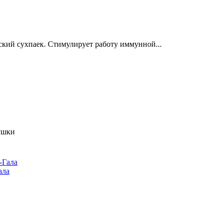
ский сухпаек. Стимулирует работу иммунной...
ушки
ала