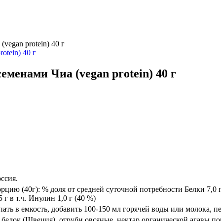
vegan protein) 40 г
менами Чиа (vegan protein) 40 г
ссия.
рцию (40г): % доля от средней суточной потребности Белки 7,0 г
г в т.ч. Инулин 1,0 г (40 %)
ть в емкость, добавить 100-150 мл горячей воды или молока, п
белок (Швеция), отруби овсяные, нектар органической агавы п