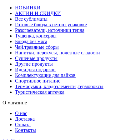
НОВИНКИ
АКЦИИ И СКИДКИ
Все сублиматы
Готовые блюда в реторт упаковке
Разогреватели, источники тепла
Тушенка, консервы
Блюда без мяса
Чай,травяные сборы
Напитки, перекусы, полезные сладости
Сушеные продукты
Другие продукты
Идеи для подарков
Комплектующие для пайков
Спортивное питание
Термосумки, хладоэлементы,термобоксы
Туристическая аптечка
О магазине
О нас
Доставка
Оплата
Контакты