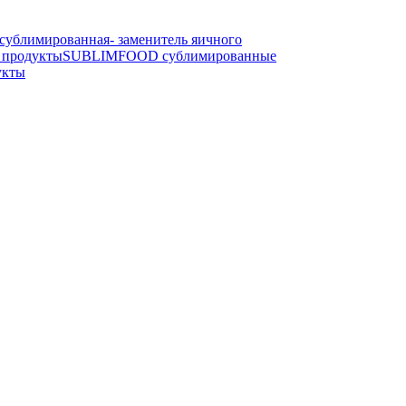
блимированная- заменитель яичного
продукты
SUBLIMFOOD сублимированные
укты