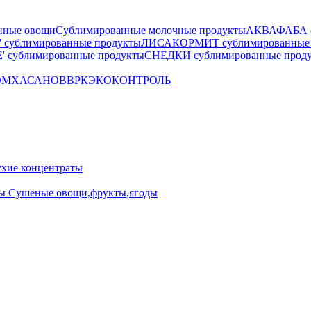
нные овощи
Сублимированные молочные продукты
АКВАФАБА су
сублимированные продукты
ЛИСАКОРМИТ сублимированные 
 сублимированные продукты
СНЕДКИ сублимированные прод
OM
ХАСАНОВ
ВРК
ЭКОКОНТРОЛЬ
ие концентраты
ны
Сушеные овощи,фрукты,ягоды