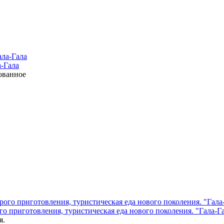
а-Гала
ованное
 приготовления, туристическая еда нового поколения. "Гала-Г
я.