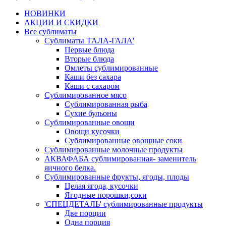
НОВИНКИ
АКЦИИ И СКИДКИ
Все сублиматы
Сублиматы 'ГАЛА-ГАЛА'
Первые блюда
Вторые блюда
Омлеты сублимированные
Каши без сахара
Каши с сахаром
Сублимированное мясо
Сублимированная рыба
Сухие бульоны
Сублимированные овощи
Овощи кусочки
Сублимированные овощные соки
Сублимированные молочные продукты
АКВАФАБА сублимированная- заменитель
яичного белка.
Сублимированные фрукты, ягоды, плоды
Целая ягода, кусочки
Ягодные порошки,соки
'СПЕЦДЕТАЛЬ' сублимированные продукты
Две порции
Одна порция