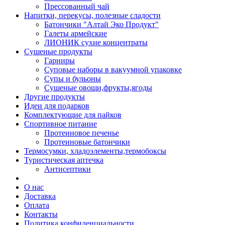
Прессованный чай
Напитки, перекусы, полезные сладости
Батончики "Алтай Эко Продукт"
Галеты армейские
ЛИОНИК сухие концентраты
Сушеные продукты
Гарниры
Суповые наборы в вакуумной упаковке
Супы и бульоны
Сушеные овощи,фрукты,ягоды
Другие продукты
Идеи для подарков
Комплектующие для пайков
Спортивное питание
Протеиновое печенье
Протеиновые батончики
Термосумки, хладоэлементы,термобоксы
Туристическая аптечка
Антисептики
О нас
Доставка
Оплата
Контакты
Политика конфиденциальности