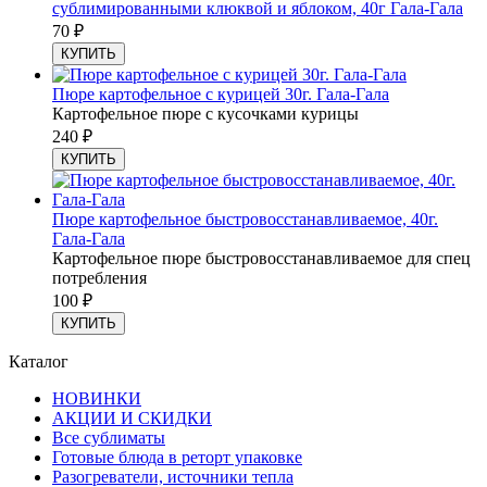
сублимированными клюквой и яблоком, 40г Гала-Гала
70
₽
КУПИТЬ
Пюре картофельное с курицей 30г. Гала-Гала
Картофельное пюре с кусочками курицы
240
₽
КУПИТЬ
Пюре картофельное быстровосстанавливаемое, 40г.
Гала-Гала
Картофельное пюре быстровосстанавливаемое для спец
потребления
100
₽
КУПИТЬ
Каталог
НОВИНКИ
АКЦИИ И СКИДКИ
Все сублиматы
Готовые блюда в реторт упаковке
Разогреватели, источники тепла