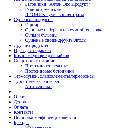
Батончики "Алтай Эко Продукт"
Галеты армейские
ЛИОНИК сухие концентраты
Сушеные продукты
Гарниры
Суповые наборы в вакуумной упаковке
Супы и бульоны
Сушеные овощи,фрукты,ягоды
Другие продукты
Идеи для подарков
Комплектующие для пайков
Спортивное питание
Протеиновое печенье
Протеиновые батончики
Термосумки, хладоэлементы,термобоксы
Туристическая аптечка
Антисептики
О нас
Доставка
Оплата
Контакты
Политика конфиденциальности
Бренды