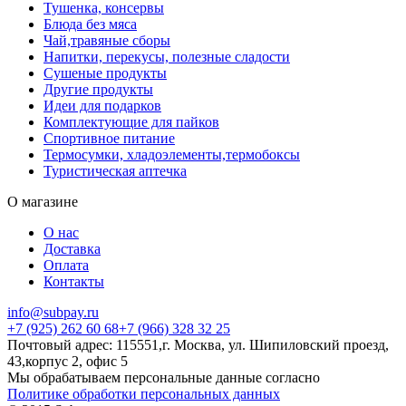
Тушенка, консервы
Блюда без мяса
Чай,травяные сборы
Напитки, перекусы, полезные сладости
Сушеные продукты
Другие продукты
Идеи для подарков
Комплектующие для пайков
Спортивное питание
Термосумки, хладоэлементы,термобоксы
Туристическая аптечка
О магазине
О нас
Доставка
Оплата
Контакты
info@subpay.ru
+7 (925) 262 60 68+7 (966) 328 32 25
Почтовый адрес: 115551,г. Москва, ул. Шипиловский проезд,
43,корпус 2, офис 5
Мы обрабатываем персональные данные согласно
Политике обработки персональных данных