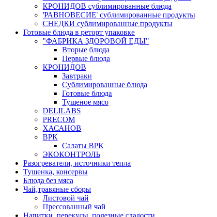
КРОНИДОВ сублимированные блюда
'РАВНОВЕСИЕ' сублимированные продукты
СНЕДКИ сублимированные продукты
Готовые блюда в реторт упаковке
"ФАБРИКА ЗДОРОВОЙ ЕДЫ"
Вторые блюда
Первые блюда
КРОНИДОВ
Завтраки
Сублимированные блюда
Готовые блюда
Тушеное мясо
DELILABS
PRECOM
ХАСАНОВ
ВРК
Салаты ВРК
ЭКОКОНТРОЛЬ
Разогреватели, источники тепла
Тушенка, консервы
Блюда без мяса
Чай,травяные сборы
Листовой чай
Прессованный чай
Напитки, перекусы, полезные сладости