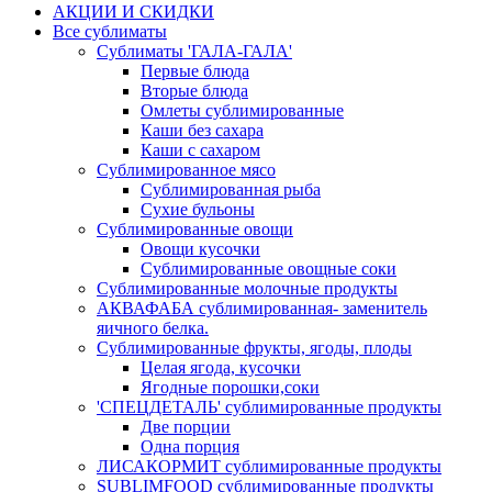
АКЦИИ И СКИДКИ
Все сублиматы
Сублиматы 'ГАЛА-ГАЛА'
Первые блюда
Вторые блюда
Омлеты сублимированные
Каши без сахара
Каши с сахаром
Сублимированное мясо
Сублимированная рыба
Сухие бульоны
Сублимированные овощи
Овощи кусочки
Сублимированные овощные соки
Сублимированные молочные продукты
АКВАФАБА сублимированная- заменитель
яичного белка.
Сублимированные фрукты, ягоды, плоды
Целая ягода, кусочки
Ягодные порошки,соки
'СПЕЦДЕТАЛЬ' сублимированные продукты
Две порции
Одна порция
ЛИСАКОРМИТ сублимированные продукты
SUBLIMFOOD сублимированные продукты