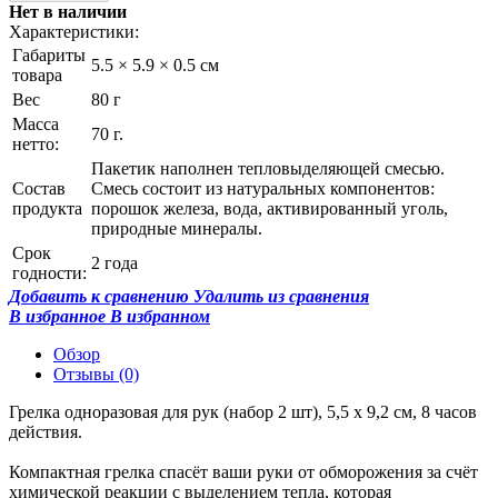
Нет в наличии
Характеристики:
Габариты
5.5 × 5.9 × 0.5 см
товара
Вес
80 г
Масса
70 г.
нетто:
Пакетик наполнен тепловыделяющей смесью.
Состав
Смесь состоит из натуральных компонентов:
продукта
порошок железа, вода, активированный уголь,
природные минералы.
Срок
2 года
годности:
Добавить к сравнению
Удалить из сравнения
В избранное
В избранном
Обзор
Отзывы
(0)
Грелка одноразовая для рук (набор 2 шт), 5,5 x 9,2 см, 8 часов
действия.
Компактная грелка спасёт ваши руки от обморожения за счёт
химической реакции с выделением тепла, которая