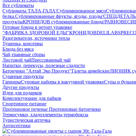
Все сублиматы
Сублиматы 'ГАЛА-ГАЛА'
Сублимированное мясо
Сублимирова
белка.
Сублимированные фрукты, ягоды, плоды
'СПЕЦДЕТАЛЬ' 
продукты
КРОНИДОВ сублимированные блюда
'РАВНОВЕСИЕ'
Готовые блюда в реторт упаковке
"ФАБРИКА ЗДОРОВОЙ ЕДЫ"
КРОНИДОВ
DELILABS
PREC
Разогреватели, источники тепла
Тушенка, консервы
Блюда без мяса
Чай,травяные сборы
Листовой чай
Прессованный чай
Напитки, перекусы, полезные сладости
Батончики "Алтай Эко Продукт"
Галеты армейские
ЛИОНИК сух
Сушеные продукты
Гарниры
Суповые наборы в вакуумной упаковке
Супы и бульо
Другие продукты
Идеи для подарков
Комплектующие для пайков
Спортивное питание
Протеиновое печенье
Протеиновые батончики
Термосумки, хладоэлементы,термобоксы
Туристическая аптечка
Антисептики