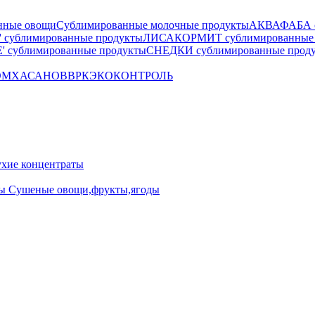
нные овощи
Сублимированные молочные продукты
АКВАФАБА су
сублимированные продукты
ЛИСАКОРМИТ сублимированные 
 сублимированные продукты
СНЕДКИ сублимированные прод
OM
ХАСАНОВ
ВРК
ЭКОКОНТРОЛЬ
ие концентраты
ны
Сушеные овощи,фрукты,ягоды