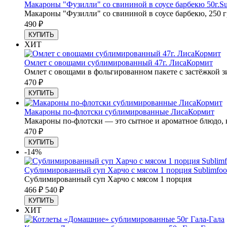
Макароны "Фузилли" со свининой в соусе барбекю 50г.Su
Макароны "Фузилли" со свининой в соусе барбекю, 250 
490
₽
КУПИТЬ
ХИТ
Омлет с овощами сублимированный 47г. ЛисаКормит
Омлет с овощами в фольгированном пакете с застёжкой з
470
₽
КУПИТЬ
Макароны по-флотски сублимированные ЛисаКормит
​Макароны по-флотски — это сытное и ароматное блюдо, к
470
₽
КУПИТЬ
-14%
Сублимированный суп Харчо с мясом 1 порция Sublimfo
Сублимированный суп Харчо с мясом 1 порция
466
₽
540
₽
КУПИТЬ
ХИТ