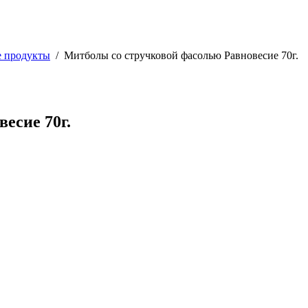
 продукты
/
Митболы со стручковой фасолью Равновесие 70г.
есие 70г.