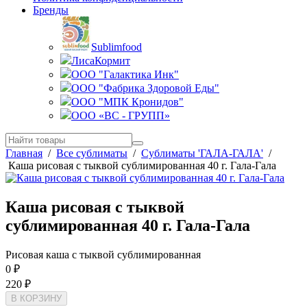
Бренды
Sublimfood
ЛисаКормит
ООО "Галактика Инк"
ООО "Фабрика Здоровой Еды"
ООО "МПК Кронидов"
ООО «ВС - ГРУПП»
Главная
/
Все сублиматы
/
Сублиматы 'ГАЛА-ГАЛА'
/
Каша рисовая с тыквой сублимированная 40 г. Гала-Гала
Каша рисовая с тыквой
сублимированная 40 г. Гала-Гала
Рисовая каша с тыквой сублимированная
0
₽
220
₽