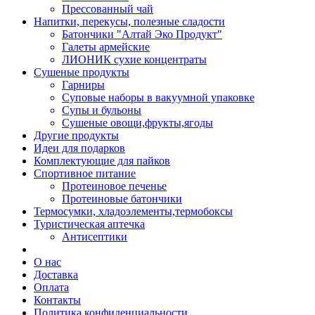
Прессованный чай
Напитки, перекусы, полезные сладости
Батончики "Алтай Эко Продукт"
Галеты армейские
ЛИОНИК сухие концентраты
Сушеные продукты
Гарниры
Суповые наборы в вакуумной упаковке
Супы и бульоны
Сушеные овощи,фрукты,ягоды
Другие продукты
Идеи для подарков
Комплектующие для пайков
Спортивное питание
Протеиновое печенье
Протеиновые батончики
Термосумки, хладоэлементы,термобоксы
Туристическая аптечка
Антисептики
О нас
Доставка
Оплата
Контакты
Политика конфиденциальности