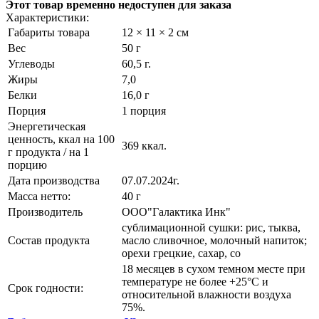
Этот товар временно недоступен для заказа
Характеристики:
Габариты товара
12 × 11 × 2 см
Вес
50 г
Углеводы
60,5 г.
Жиры
7,0
Белки
16,0 г
Порция
1 порция
Энергетическая
ценность, ккал на 100
369 ккал.
г продукта / на 1
порцию
Дата производства
07.07.2024г.
Масса нетто:
40 г
Производитель
ООО"Галактика Инк"
сублимационной сушки: рис, тыква,
Состав продукта
масло сливочное, молочный напиток;
орехи грецкие, сахар, со
18 месяцев в сухом темном месте при
температуре не более +25°С и
Срок годности:
относительной влажности воздуха
75%.