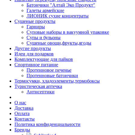
Батончики "Алтай Эко Продукт"
Галеты армейские
ЛИОНИК сухие концентраты
Сушеные продукты
Гарниры
Суповые наборы в вакуумной упаковке
Супы и бульоны
Сушеные овощи,фрукты,ягоды
Другие продукты
Идеи для подарков
Комплектующие для пайков
Спортивное питание
Протеиновое печенье
Протеиновые батончики
Термосумки, хладоэлементы,термобоксы
Туристическая аптечка
Антисептики
О нас
Доставка
Оплата
Контакты
Политика конфиденциальности
Бренды