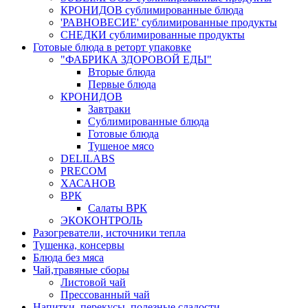
КРОНИДОВ сублимированные блюда
'РАВНОВЕСИЕ' сублимированные продукты
СНЕДКИ сублимированные продукты
Готовые блюда в реторт упаковке
"ФАБРИКА ЗДОРОВОЙ ЕДЫ"
Вторые блюда
Первые блюда
КРОНИДОВ
Завтраки
Сублимированные блюда
Готовые блюда
Тушеное мясо
DELILABS
PRECOM
ХАСАНОВ
ВРК
Салаты ВРК
ЭКОКОНТРОЛЬ
Разогреватели, источники тепла
Тушенка, консервы
Блюда без мяса
Чай,травяные сборы
Листовой чай
Прессованный чай
Напитки, перекусы, полезные сладости