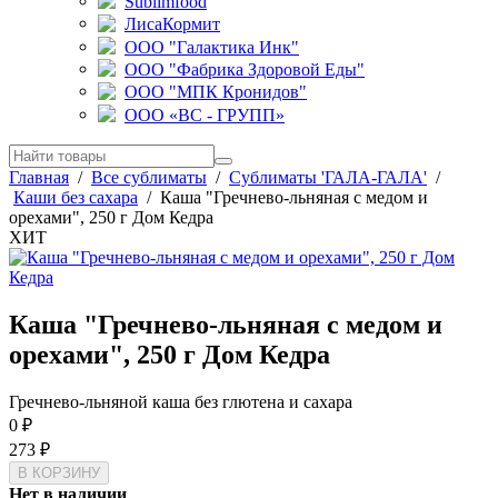
Sublimfood
ЛисаКормит
ООО "Галактика Инк"
ООО "Фабрика Здоровой Еды"
ООО "МПК Кронидов"
ООО «ВС - ГРУПП»
Главная
/
Все сублиматы
/
Сублиматы 'ГАЛА-ГАЛА'
/
Каши без сахара
/
Каша "Гречнево-льняная с медом и
орехами", 250 г Дом Кедра
ХИТ
Каша "Гречнево-льняная с медом и
орехами", 250 г Дом Кедра
Гречнево-льняной каша без глютена и сахара
0
₽
273
₽
Нет в наличии