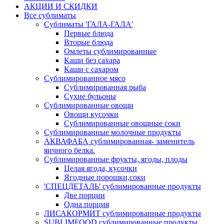
АКЦИИ И СКИДКИ
Все сублиматы
Сублиматы 'ГАЛА-ГАЛА'
Первые блюда
Вторые блюда
Омлеты сублимированные
Каши без сахара
Каши с сахаром
Сублимированное мясо
Сублимированная рыба
Сухие бульоны
Сублимированные овощи
Овощи кусочки
Сублимированные овощные соки
Сублимированные молочные продукты
АКВАФАБА сублимированная- заменитель
яичного белка.
Сублимированные фрукты, ягоды, плоды
Целая ягода, кусочки
Ягодные порошки,соки
'СПЕЦДЕТАЛЬ' сублимированные продукты
Две порции
Одна порция
ЛИСАКОРМИТ сублимированные продукты
SUBLIMFOOD сублимированные продукты