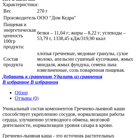
Характеристики:
Вес
270 г
Производитель
ООО "Дом Кедра"
Пищевая и
энергетическая
белки – 11,04 г; жиры – 8,22 г; углеводы –
ценность
53,79 г, 1338,45 кДж/319,90 ккал
100гр
продукта:
хлопья гречневые, медовые гранулы, сухое
Состав
молоко, апельсин сушеный кусочками, жмых
продукта
миндаля, жмых фундука, семена льна
измельченные, соль поваренная пищевая.
Добавить к сравнению
Удалить из сравнения
В избранное
В избранном
Обзор
Отзывы
(0)
Уникальный состав компонентов Гречнево-льняной каши
способствует укреплению сосудов, нормализации работы
сердца, улучшению углеводного обмена, мозговой
деятельности, нормализации уровня сахара в крови.
Гречнево-льняная каша - это источник растительных