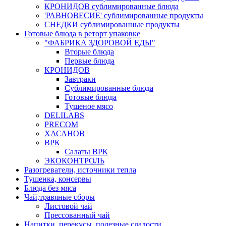
КРОНИДОВ сублимированные блюда
'РАВНОВЕСИЕ' сублимированные продукты
СНЕДКИ сублимированные продукты
Готовые блюда в реторт упаковке
"ФАБРИКА ЗДОРОВОЙ ЕДЫ"
Вторые блюда
Первые блюда
КРОНИДОВ
Завтраки
Сублимированные блюда
Готовые блюда
Тушеное мясо
DELILABS
PRECOM
ХАСАНОВ
ВРК
Салаты ВРК
ЭКОКОНТРОЛЬ
Разогреватели, источники тепла
Тушенка, консервы
Блюда без мяса
Чай,травяные сборы
Листовой чай
Прессованный чай
Напитки, перекусы, полезные сладости