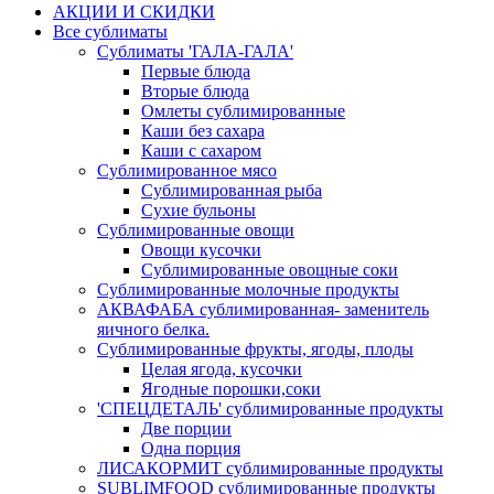
АКЦИИ И СКИДКИ
Все сублиматы
Сублиматы 'ГАЛА-ГАЛА'
Первые блюда
Вторые блюда
Омлеты сублимированные
Каши без сахара
Каши с сахаром
Сублимированное мясо
Сублимированная рыба
Сухие бульоны
Сублимированные овощи
Овощи кусочки
Сублимированные овощные соки
Сублимированные молочные продукты
АКВАФАБА сублимированная- заменитель
яичного белка.
Сублимированные фрукты, ягоды, плоды
Целая ягода, кусочки
Ягодные порошки,соки
'СПЕЦДЕТАЛЬ' сублимированные продукты
Две порции
Одна порция
ЛИСАКОРМИТ сублимированные продукты
SUBLIMFOOD сублимированные продукты