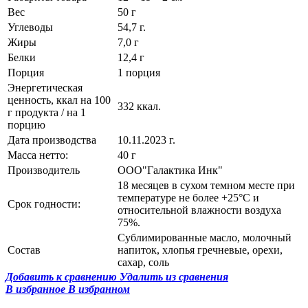
Вес
50 г
Углеводы
54,7 г.
Жиры
7,0 г
Белки
12,4 г
Порция
1 порция
Энергетическая
ценность, ккал на 100
332 ккал.
г продукта / на 1
порцию
Дата производства
10.11.2023 г.
Масса нетто:
40 г
Производитель
ООО"Галактика Инк"
18 месяцев в сухом темном месте при
температуре не более +25°С и
Срок годности:
относительной влажности воздуха
75%.
Сублимированные масло, молочный
Состав
напиток, хлопья гречневые, орехи,
сахар, соль
Добавить к сравнению
Удалить из сравнения
В избранное
В избранном