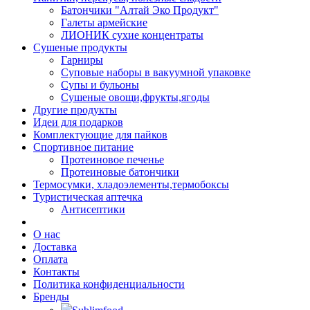
Батончики "Алтай Эко Продукт"
Галеты армейские
ЛИОНИК сухие концентраты
Сушеные продукты
Гарниры
Суповые наборы в вакуумной упаковке
Супы и бульоны
Сушеные овощи,фрукты,ягоды
Другие продукты
Идеи для подарков
Комплектующие для пайков
Спортивное питание
Протеиновое печенье
Протеиновые батончики
Термосумки, хладоэлементы,термобоксы
Туристическая аптечка
Антисептики
О нас
Доставка
Оплата
Контакты
Политика конфиденциальности
Бренды