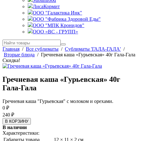
Sublimfood
ЛисаКормит
ООО "Галактика Инк"
ООО "Фабрика Здоровой Еды"
ООО "МПК Кронидов"
ООО «ВС - ГРУПП»
Главная
/
Все сублиматы
/
Сублиматы 'ГАЛА-ГАЛА'
/
Вторые блюда
/
Гречневая каша «Гурьевская» 40г Гала-Гала
Скидка!
Гречневая каша «Гурьевская» 40г
Гала-Гала
Гречневая каша "Гурьевская" с молоком и орехами.
0
₽
240
₽
В наличии
Характеристики:
Габариты товара
12 × 11 × 2 см