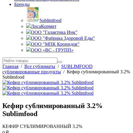
Бренды
Sublimfood
ЛисаКормит
ООО "Галактика Инк"
ООО "Фабрика Здоровой Еды"
ООО "МПК Кронидов"
ООО «ВС - ГРУПП»
Главная
/
Все сублиматы
/
SUBLIMFOOD
сублимированные продукты
/
Кефир сублимированный 3.2%
Sublimfood
Кефир сублимированный 3.2%
Sublimfood
КЕФИР СУБЛИМИРОВАННЫЙ 3.2%
0
₽