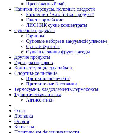
Прессованный чай
Напитки, перекусы, полезные сладости
Батончики "Алтай Эко Продукт"
Галеты армейские
ЛИОНИК сухие концентраты
Сушеные продукты
Гарниры
Суповые наборы в вакуумной упаковке
Супы и бульоны
Сушеные овощи,фрукты,ягоды
Другие продукты
Идеи для подарков
Комплектующие для пайков
Спортивное питание
Протеиновое печенье
Протеиновые батончики
Термосумки, хладоэлементы,термобоксы
Туристическая аптечка
Антисептики
О нас
Доставка
Оплата
Контакты
Политика конфиденциальности