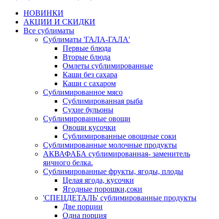
НОВИНКИ
АКЦИИ И СКИДКИ
Все сублиматы
Сублиматы 'ГАЛА-ГАЛА'
Первые блюда
Вторые блюда
Омлеты сублимированные
Каши без сахара
Каши с сахаром
Сублимированное мясо
Сублимированная рыба
Сухие бульоны
Сублимированные овощи
Овощи кусочки
Сублимированные овощные соки
Сублимированные молочные продукты
АКВАФАБА сублимированная- заменитель
яичного белка.
Сублимированные фрукты, ягоды, плоды
Целая ягода, кусочки
Ягодные порошки,соки
'СПЕЦДЕТАЛЬ' сублимированные продукты
Две порции
Одна порция