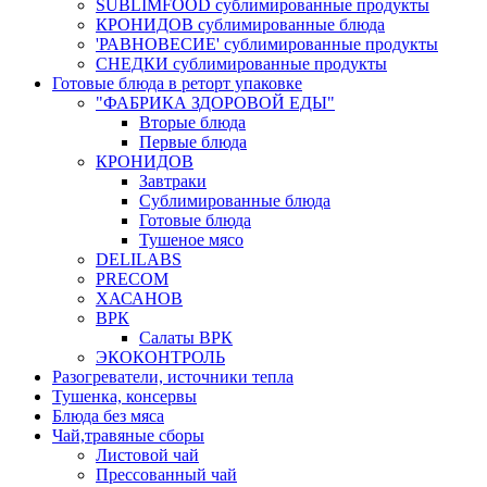
SUBLIMFOOD сублимированные продукты
КРОНИДОВ сублимированные блюда
'РАВНОВЕСИЕ' сублимированные продукты
СНЕДКИ сублимированные продукты
Готовые блюда в реторт упаковке
"ФАБРИКА ЗДОРОВОЙ ЕДЫ"
Вторые блюда
Первые блюда
КРОНИДОВ
Завтраки
Сублимированные блюда
Готовые блюда
Тушеное мясо
DELILABS
PRECOM
ХАСАНОВ
ВРК
Салаты ВРК
ЭКОКОНТРОЛЬ
Разогреватели, источники тепла
Тушенка, консервы
Блюда без мяса
Чай,травяные сборы
Листовой чай
Прессованный чай