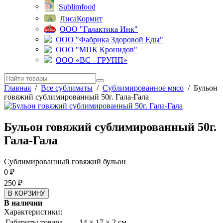
Sublimfood
ЛисаКормит
ООО "Галактика Инк"
ООО "Фабрика Здоровой Еды"
ООО "МПК Кронидов"
ООО «ВС - ГРУПП»
Главная
/
Все сублиматы
/
Сублимированное мясо
/
Бульон
говяжий сублимированный 50г. Гала-Гала
Бульон говяжий сублимированный 50г.
Гала-Гала
Сублимированный говяжий бульон
0
₽
250
₽
В наличии
Характеристики:
Габариты товара
14 × 17 × 2 см