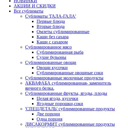
НОВИНКИ
АКЦИИ И СКИДКИ
Все сублиматы
Сублиматы 'ГАЛА-ГАЛА'
Первые блюда
Вторые блюда
Омлеты сублимированные
Каши без сахара
Каши с сахаром
Сублимированное мясо
Сублимированная рыба
Сухие бульоны
Сублимированные овощи
Овощи кусочки
Сублимированные овощные соки
Сублимированные молочные продукты
АКВАФАБА сублимированная- заменитель
яичного белка.
Сублимированные фрукты, ягоды, плоды
Целая ягода, кусочки
Ягодные порошки,соки
'СПЕЦДЕТАЛЬ' сублимированные продукты
Две порции
Одна порция
ЛИСАКОРМИТ сублимированные продукты