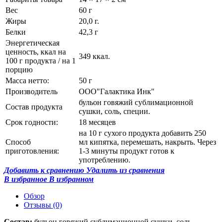
Вес
60 г
Жиры
20,0 г.
Белки
42,3 г
Энергетическая
ценность, ккал на
349 ккал.
100 г продукта / на 1
порцию
Масса нетто:
50 г
Производитель
ООО"Галактика Инк"
бульон говяжий сублимационной
Состав продукта
сушки, соль, специи.
Срок годности:
18 месяцев
на 10 г сухого продукта добавить 250
Способ
мл кипятка, перемешать, накрыть. Через
приготовления:
1-3 минуты продукт готов к
употреблению.
Добавить к сравнению
Удалить из сравнения
В избранное
В избранном
Обзор
Отзывы
(0)
Состав:
бульон говяжий сублимационной сушки, соль,