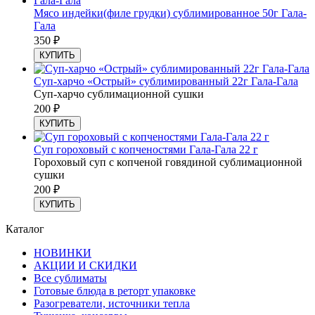
Мясо индейки(филе грудки) сублимированное 50г Гала-
Гала
350
₽
КУПИТЬ
Суп-харчо «Острый» сублимированный 22г Гала-Гала
Суп-харчо сублимационной сушки
200
₽
КУПИТЬ
Суп гороховый с копченостями Гала-Гала 22 г
Гороховый суп с копченой говядиной сублимационной
сушки
200
₽
КУПИТЬ
Каталог
НОВИНКИ
АКЦИИ И СКИДКИ
Все сублиматы
Готовые блюда в реторт упаковке
Разогреватели, источники тепла