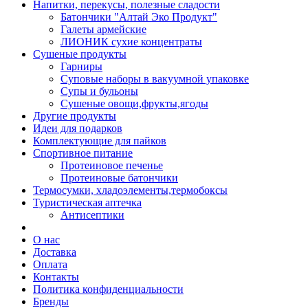
Напитки, перекусы, полезные сладости
Батончики "Алтай Эко Продукт"
Галеты армейские
ЛИОНИК сухие концентраты
Сушеные продукты
Гарниры
Суповые наборы в вакуумной упаковке
Супы и бульоны
Сушеные овощи,фрукты,ягоды
Другие продукты
Идеи для подарков
Комплектующие для пайков
Спортивное питание
Протеиновое печенье
Протеиновые батончики
Термосумки, хладоэлементы,термобоксы
Туристическая аптечка
Антисептики
О нас
Доставка
Оплата
Контакты
Политика конфиденциальности
Бренды