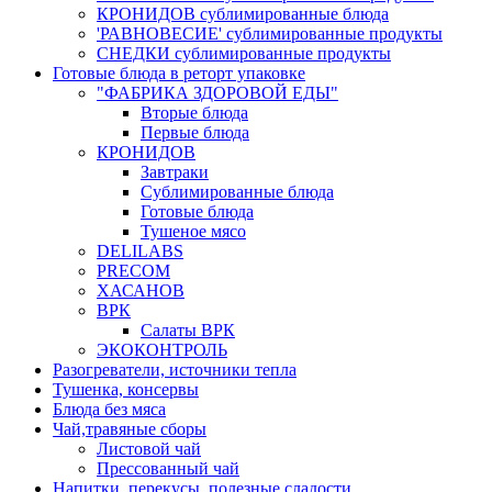
КРОНИДОВ сублимированные блюда
'РАВНОВЕСИЕ' сублимированные продукты
СНЕДКИ сублимированные продукты
Готовые блюда в реторт упаковке
"ФАБРИКА ЗДОРОВОЙ ЕДЫ"
Вторые блюда
Первые блюда
КРОНИДОВ
Завтраки
Сублимированные блюда
Готовые блюда
Тушеное мясо
DELILABS
PRECOM
ХАСАНОВ
ВРК
Салаты ВРК
ЭКОКОНТРОЛЬ
Разогреватели, источники тепла
Тушенка, консервы
Блюда без мяса
Чай,травяные сборы
Листовой чай
Прессованный чай
Напитки, перекусы, полезные сладости