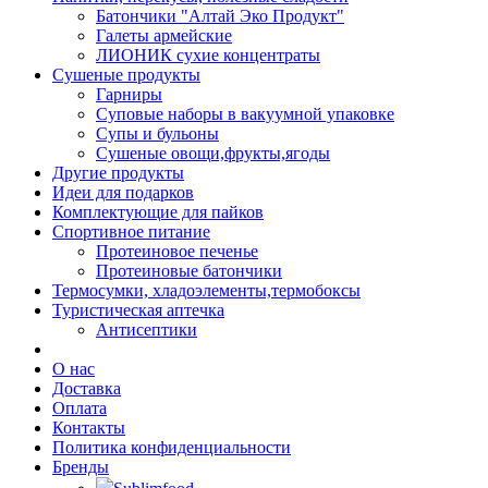
Батончики "Алтай Эко Продукт"
Галеты армейские
ЛИОНИК сухие концентраты
Сушеные продукты
Гарниры
Суповые наборы в вакуумной упаковке
Супы и бульоны
Сушеные овощи,фрукты,ягоды
Другие продукты
Идеи для подарков
Комплектующие для пайков
Спортивное питание
Протеиновое печенье
Протеиновые батончики
Термосумки, хладоэлементы,термобоксы
Туристическая аптечка
Антисептики
О нас
Доставка
Оплата
Контакты
Политика конфиденциальности
Бренды