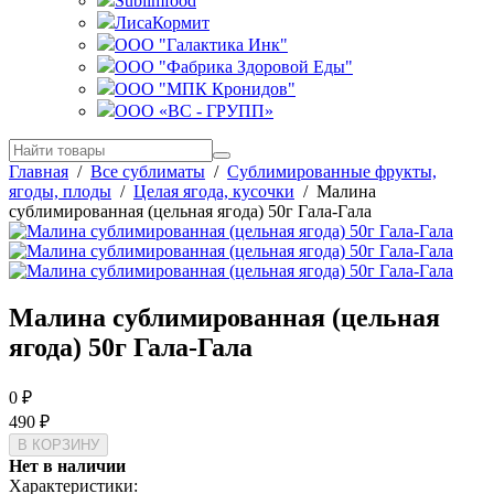
Sublimfood
ЛисаКормит
ООО "Галактика Инк"
ООО "Фабрика Здоровой Еды"
ООО "МПК Кронидов"
ООО «ВС - ГРУПП»
Главная
/
Все сублиматы
/
Сублимированные фрукты,
ягоды, плоды
/
Целая ягода, кусочки
/
Малина
сублимированная (цельная ягода) 50г Гала-Гала
Малина сублимированная (цельная
ягода) 50г Гала-Гала
0
₽
490
₽
Нет в наличии
Характеристики: