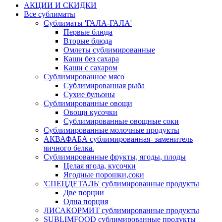
АКЦИИ И СКИДКИ
Все сублиматы
Сублиматы 'ГАЛА-ГАЛА'
Первые блюда
Вторые блюда
Омлеты сублимированные
Каши без сахара
Каши с сахаром
Сублимированное мясо
Сублимированная рыба
Сухие бульоны
Сублимированные овощи
Овощи кусочки
Сублимированные овощные соки
Сублимированные молочные продукты
АКВАФАБА сублимированная- заменитель
яичного белка.
Сублимированные фрукты, ягоды, плоды
Целая ягода, кусочки
Ягодные порошки,соки
'СПЕЦДЕТАЛЬ' сублимированные продукты
Две порции
Одна порция
ЛИСАКОРМИТ сублимированные продукты
SUBLIMFOOD сублимированные продукты