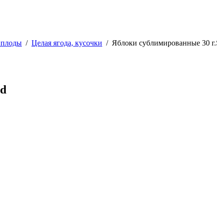
 плоды
/
Целая ягода, кусочки
/
Яблоки сублимированные 30 г.
od