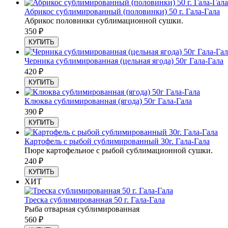
Абрикос сублимированный (половинки) 50 г. Гала-Гала
Абрикос половинки сублимационной сушки.
350
₽
КУПИТЬ
Черника сублимированная (цельная ягода) 50г Гала-Гала
420
₽
КУПИТЬ
Клюква сублимированная (ягода) 50г Гала-Гала
390
₽
КУПИТЬ
Картофель с рыбой сублимированный 30г. Гала-Гала
Пюре картофельное с рыбой сублимационной сушки.
240
₽
КУПИТЬ
ХИТ
Треска сублимированная 50 г. Гала-Гала
Рыба отварная сублимированная
560
₽