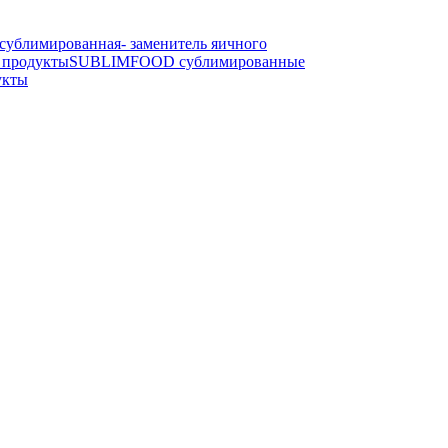
блимированная- заменитель яичного
продукты
SUBLIMFOOD сублимированные
укты