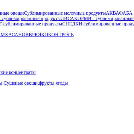
нные овощи
Сублимированные молочные продукты
АКВАФАБА су
сублимированные продукты
ЛИСАКОРМИТ сублимированные 
 сублимированные продукты
СНЕДКИ сублимированные прод
OM
ХАСАНОВ
ВРК
ЭКОКОНТРОЛЬ
ие концентраты
ны
Сушеные овощи,фрукты,ягоды