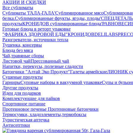
АКЦИИ И СКИДКИ
Все сублиматы
Сублиматы 'ГАЛА-ГАЛА'
Сублимированное мясо
Сублимирова
белка.
Сублимированные фрукты, ягоды, плоды
'СПЕЦДЕТАЛЬ' 
продукты
КРОНИДОВ сублимированные блюда
'РАВНОВЕСИЕ'
Готовые блюда в реторт упаковке
"ФАБРИКА ЗДОРОВОЙ ЕДЫ"
КРОНИДОВ
DELILABS
PREC
Разогреватели, источники тепла
Тушенка, консервы
Блюда без мяса
Чай,травяные сборы
Листовой чай
Прессованный чай
Напитки, перекусы, полезные сладости
Батончики "Алтай Эко Продукт"
Галеты армейские
ЛИОНИК сух
Сушеные продукты
Гарниры
Суповые наборы в вакуумной упаковке
Супы и бульо
Другие продукты
Идеи для подарков
Комплектующие для пайков
Спортивное питание
Протеиновое печенье
Протеиновые батончики
Термосумки, хладоэлементы,термобоксы
Туристическая аптечка
Антисептики