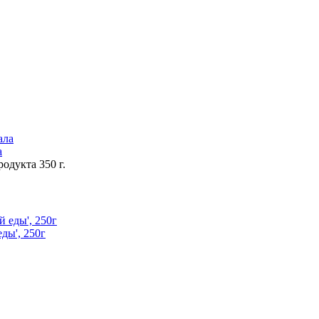
а
одукта 350 г.
ды', 250г