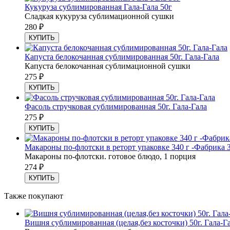
Кукуруза сублимированная Гала-Гала 50г
Сладкая кукуруза сублимационной сушки
280
₽
КУПИТЬ
Капуста белокочанная сублимированная 50г. Гала-Гала
Капуста белокочанная сублимационной сушки
275
₽
КУПИТЬ
Фасоль стручковая сублимированная 50г. Гала-Гала
275
₽
КУПИТЬ
Макароны по-флотски в реторт упаковке 340 г -Фабрика
Макароны по-флотски. готовое блюдо, 1 порция
274
₽
КУПИТЬ
Также покупают
Вишня сублимированная (целая,без косточки) 50г. Гала-Г