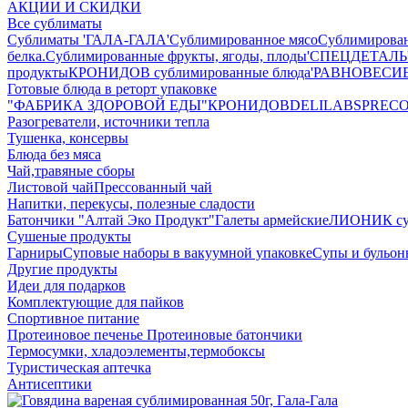
АКЦИИ И СКИДКИ
Все сублиматы
Сублиматы 'ГАЛА-ГАЛА'
Сублимированное мясо
Сублимирова
белка.
Сублимированные фрукты, ягоды, плоды
'СПЕЦДЕТАЛЬ' 
продукты
КРОНИДОВ сублимированные блюда
'РАВНОВЕСИЕ'
Готовые блюда в реторт упаковке
"ФАБРИКА ЗДОРОВОЙ ЕДЫ"
КРОНИДОВ
DELILABS
PREC
Разогреватели, источники тепла
Тушенка, консервы
Блюда без мяса
Чай,травяные сборы
Листовой чай
Прессованный чай
Напитки, перекусы, полезные сладости
Батончики "Алтай Эко Продукт"
Галеты армейские
ЛИОНИК сух
Сушеные продукты
Гарниры
Суповые наборы в вакуумной упаковке
Супы и бульо
Другие продукты
Идеи для подарков
Комплектующие для пайков
Спортивное питание
Протеиновое печенье
Протеиновые батончики
Термосумки, хладоэлементы,термобоксы
Туристическая аптечка
Антисептики