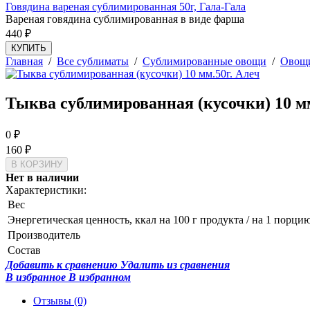
Говядина вареная сублимированная 50г, Гала-Гала
Вареная говядина сублимированная в виде фарша
440
₽
КУПИТЬ
Главная
/
Все сублиматы
/
Сублимированные овощи
/
Овощи
Тыква сублимированная (кусочки) 10 мм
0
₽
160
₽
Нет в наличии
Характеристики:
Вес
Энергетическая ценность, ккал на 100 г продукта / на 1 порци
Производитель
Состав
Добавить к сравнению
Удалить из сравнения
В избранное
В избранном
Отзывы
(0)