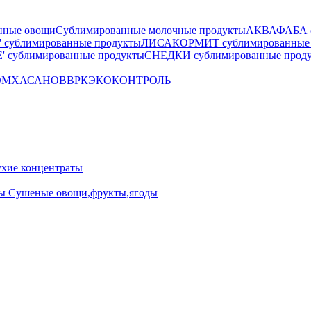
нные овощи
Сублимированные молочные продукты
АКВАФАБА су
сублимированные продукты
ЛИСАКОРМИТ сублимированные 
 сублимированные продукты
СНЕДКИ сублимированные прод
OM
ХАСАНОВ
ВРК
ЭКОКОНТРОЛЬ
ие концентраты
ны
Сушеные овощи,фрукты,ягоды