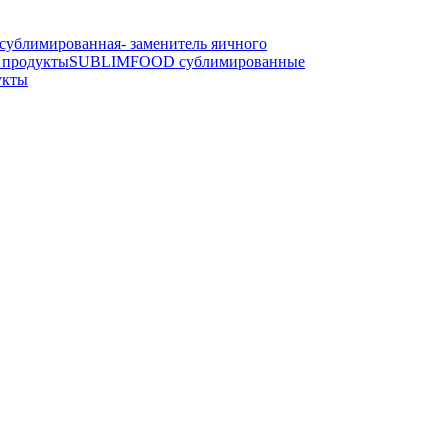
блимированная- заменитель яичного
продукты
SUBLIMFOOD сублимированные
укты