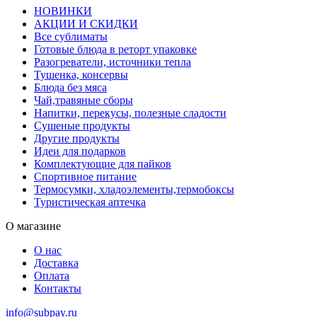
НОВИНКИ
АКЦИИ И СКИДКИ
Все сублиматы
Готовые блюда в реторт упаковке
Разогреватели, источники тепла
Тушенка, консервы
Блюда без мяса
Чай,травяные сборы
Напитки, перекусы, полезные сладости
Сушеные продукты
Другие продукты
Идеи для подарков
Комплектующие для пайков
Спортивное питание
Термосумки, хладоэлементы,термобоксы
Туристическая аптечка
О магазине
О нас
Доставка
Оплата
Контакты
info@subpay.ru