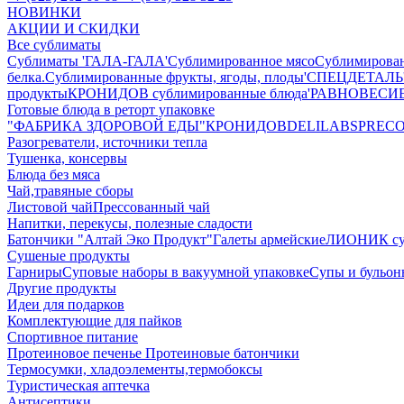
НОВИНКИ
АКЦИИ И СКИДКИ
Все сублиматы
Сублиматы 'ГАЛА-ГАЛА'
Сублимированное мясо
Сублимирова
белка.
Сублимированные фрукты, ягоды, плоды
'СПЕЦДЕТАЛЬ' 
продукты
КРОНИДОВ сублимированные блюда
'РАВНОВЕСИЕ'
Готовые блюда в реторт упаковке
"ФАБРИКА ЗДОРОВОЙ ЕДЫ"
КРОНИДОВ
DELILABS
PREC
Разогреватели, источники тепла
Тушенка, консервы
Блюда без мяса
Чай,травяные сборы
Листовой чай
Прессованный чай
Напитки, перекусы, полезные сладости
Батончики "Алтай Эко Продукт"
Галеты армейские
ЛИОНИК сух
Сушеные продукты
Гарниры
Суповые наборы в вакуумной упаковке
Супы и бульо
Другие продукты
Идеи для подарков
Комплектующие для пайков
Спортивное питание
Протеиновое печенье
Протеиновые батончики
Термосумки, хладоэлементы,термобоксы
Туристическая аптечка
Антисептики