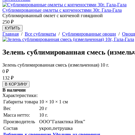
Сублимированные омлеты с копченостями 30г. Гала-Гала
Сублимированный омлет с копченой говядиной
250
₽
КУПИТЬ
Главная
/
Все сублиматы
/
Сублимированные овощи
/
Овощи
Зелень сублимированная смесь (измельч
Зелень сублимированная смесь (измельченная) 10 г.
0
₽
132
₽
В наличии
Характеристики:
Габариты товара
10 × 10 × 1 см
Вес
20 г
Масса нетто:
10 г.
Производитель
ООО"Галактика Инк"
Состав
укроп,петрушка
Добавить к сравнению
Удалить из сравнения