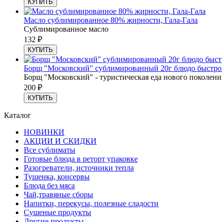
КУПИТЬ
Масло сублимированное 80% жирности, Гала-Гала
Сублимированное масло
132
₽
КУПИТЬ
Борщ "Московский" сублимированный 20г блюдо быстрого
Борщ "Московский" - туристическая еда нового поколени
200
₽
КУПИТЬ
Каталог
НОВИНКИ
АКЦИИ И СКИДКИ
Все сублиматы
Готовые блюда в реторт упаковке
Разогреватели, источники тепла
Тушенка, консервы
Блюда без мяса
Чай,травяные сборы
Напитки, перекусы, полезные сладости
Сушеные продукты
Другие продукты