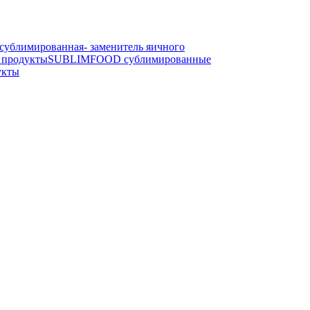
блимированная- заменитель яичного
продукты
SUBLIMFOOD сублимированные
укты