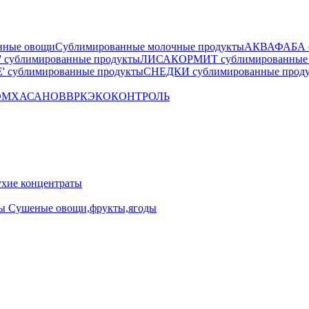
нные овощи
Сублимированные молочные продукты
АКВАФАБА су
сублимированные продукты
ЛИСАКОРМИТ сублимированные 
 сублимированные продукты
СНЕДКИ сублимированные прод
OM
ХАСАНОВ
ВРК
ЭКОКОНТРОЛЬ
ие концентраты
ны
Сушеные овощи,фрукты,ягоды