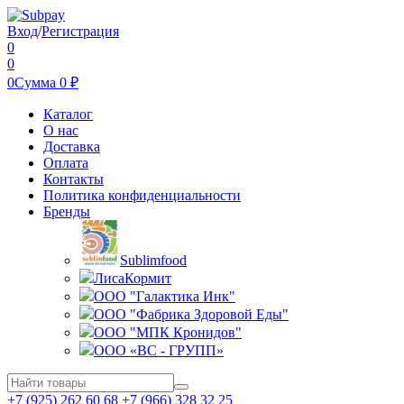
Вход
/
Регистрация
0
0
0
Сумма
0
₽
Каталог
О нас
Доставка
Оплата
Контакты
Политика конфиденциальности
Бренды
Sublimfood
ЛисаКормит
ООО "Галактика Инк"
ООО "Фабрика Здоровой Еды"
ООО "МПК Кронидов"
ООО «ВС - ГРУПП»
+7 (925) 262 60 68 +7 (966) 328 32 25