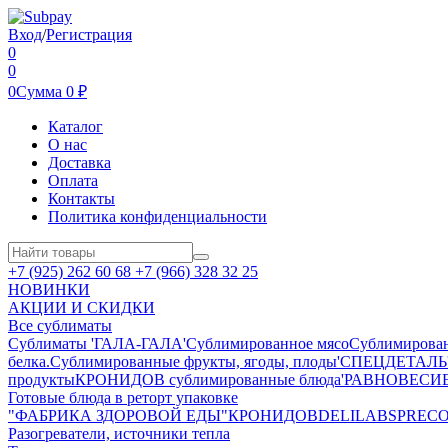
Вход
/
Регистрация
0
0
0
Сумма
0
₽
Каталог
О нас
Доставка
Оплата
Контакты
Политика конфиденциальности
+7 (925) 262 60 68 +7 (966) 328 32 25
НОВИНКИ
АКЦИИ И СКИДКИ
Все сублиматы
Сублиматы 'ГАЛА-ГАЛА'
Сублимированное мясо
Сублимирова
белка.
Сублимированные фрукты, ягоды, плоды
'СПЕЦДЕТАЛЬ' 
продукты
КРОНИДОВ сублимированные блюда
'РАВНОВЕСИЕ'
Готовые блюда в реторт упаковке
"ФАБРИКА ЗДОРОВОЙ ЕДЫ"
КРОНИДОВ
DELILABS
PREC
Разогреватели, источники тепла