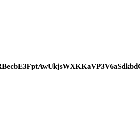
BecbE3FptAwUkjsWXKKaVP3V6aSdkbdC