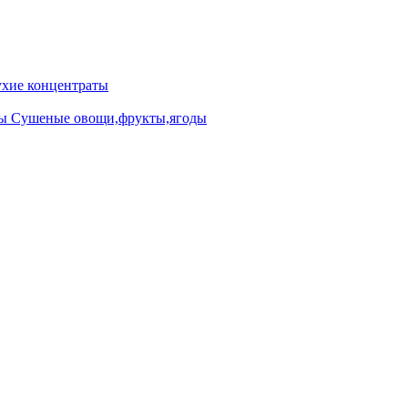
ие концентраты
ны
Сушеные овощи,фрукты,ягоды