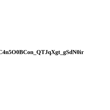
4n5O0BCon_QTJqXgt_gSdN0ir