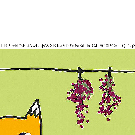
HRBecbE3FptAwUkjsWXKKaVP3V6aSdkbdC4n5O0BCon_QTJqXg