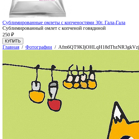
Сублимированные омлеты с копченостями 30г. Гала-Гала
Сублимированный омлет с копченой говядиной
250
₽
КУПИТЬ
Главная
/
Фотографии
/
Afm6QT9KIjOHLqH18dTbzNR3gkVzj