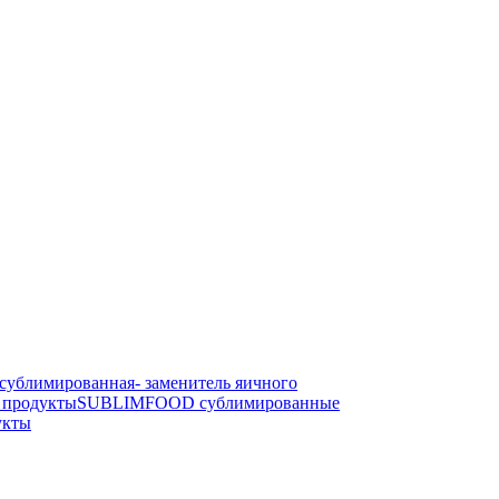
блимированная- заменитель яичного
продукты
SUBLIMFOOD сублимированные
укты