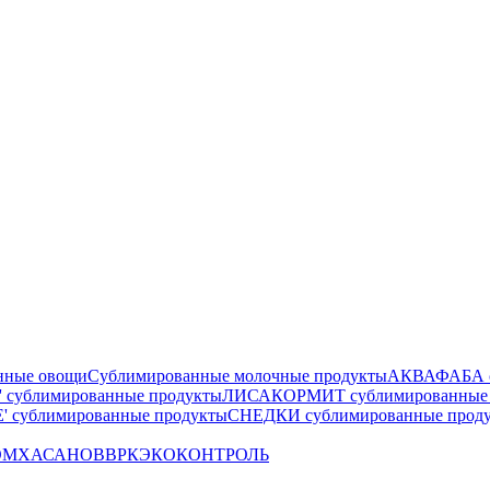
нные овощи
Сублимированные молочные продукты
АКВАФАБА су
сублимированные продукты
ЛИСАКОРМИТ сублимированные 
 сублимированные продукты
СНЕДКИ сублимированные прод
OM
ХАСАНОВ
ВРК
ЭКОКОНТРОЛЬ