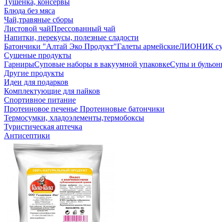
Тушенка, консервы
Блюда без мяса
Чай,травяные сборы
Листовой чай
Прессованный чай
Напитки, перекусы, полезные сладости
Батончики "Алтай Эко Продукт"
Галеты армейские
ЛИОНИК сух
Сушеные продукты
Гарниры
Суповые наборы в вакуумной упаковке
Супы и бульо
Другие продукты
Идеи для подарков
Комплектующие для пайков
Спортивное питание
Протеиновое печенье
Протеиновые батончики
Термосумки, хладоэлементы,термобоксы
Туристическая аптечка
Антисептики