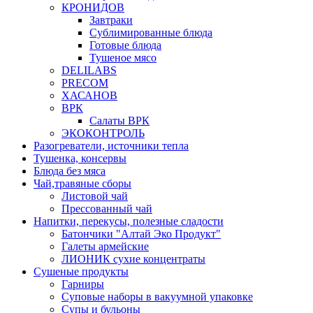
КРОНИДОВ
Завтраки
Сублимированные блюда
Готовые блюда
Тушеное мясо
DELILABS
PRECOM
ХАСАНОВ
ВРК
Салаты ВРК
ЭКОКОНТРОЛЬ
Разогреватели, источники тепла
Тушенка, консервы
Блюда без мяса
Чай,травяные сборы
Листовой чай
Прессованный чай
Напитки, перекусы, полезные сладости
Батончики "Алтай Эко Продукт"
Галеты армейские
ЛИОНИК сухие концентраты
Сушеные продукты
Гарниры
Суповые наборы в вакуумной упаковке
Супы и бульоны